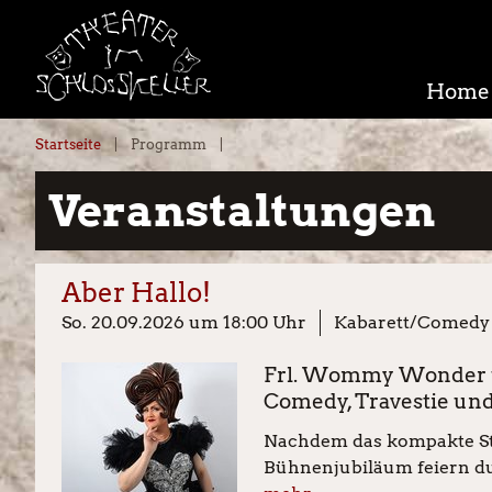
Home
Startseite
Programm
Veranstaltungen
Aber Hallo!
So. 20.09.2026 um 18:00 Uhr
Kabarett/Comedy
Frl. Wommy Wonder un
Comedy, Travestie un
Nachdem das kompakte Stu
Bühnenjubiläum feiern durf