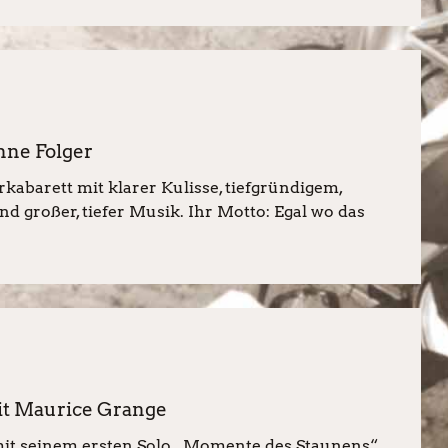
nne Folger
kabarett mit klarer Kulisse, tiefgründigem,
großer, tiefer Musik. Ihr Motto: Egal wo das
t Maurice Grange
t seinem ersten Solo „Momente des Staunens“