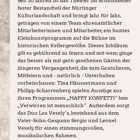
Seit 30 Jahren ist das Theater im Schlosskeller
fester Bestandteil der Nürtinger
Kulturlandschaft und bringt Jahr für Jahr,
getragen von einem Team ehrenamtlicher
Mitarbeiterinnen und Mitarbeiter, ein buntes
Kleinkunstprogramm auf die Bühne im
historischen Kellergewölbe. Dieses Jubiläum
gilt es gebührend zu feiern und mit wem ginge
das besser als mit gern gesehenen Gästen der
jüngeren Vergangenheit, die zum Gratulieren,
Mitfeiern und - natürlich - Unterhalten
vorbeischauen: Tina Häussermann und
Philipp Scharrenberg spielen Auszüge aus
ihren Programmen „HAPPY KONFETTi“ bzw.
„Verwirren ist menschlich“. Außerdem sorgt
das Duo Los Vesely’s, bestehend aus dem
Vater-Sohn-Gespann Sergio und Leonel
Vesely, für einen stimmungsvollen,
musikalischen Rahmen.